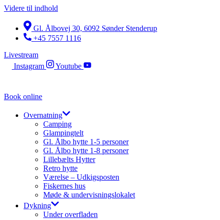
Videre til indhold
Gl. Ålbovej 30, 6092 Sønder Stenderup
+45 7557 1116
Livestream
Instagram
Youtube
Book online
Overnatning
Camping
Glampingtelt
Gl. Ålbo hytte 1-5 personer
Gl. Ålbo hytte 1-8 personer
Lillebælts Hytter
Retro hytte
Værelse – Udkigsposten
Fiskernes hus
Møde & undervisningslokalet
Dykning
Under overfladen