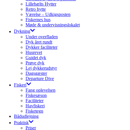
Lillebælts Hytter
Retro hytte
Værelse – Udkigsposten
Fiskernes hus
Møde & undervisningslokalet
Dykning
Under overfladen
Dyk året rundt
Dykker faciliteter
Husrevet
Guidet dyk
Prøve dyk
Lej dykkerudstyr
Dagsgæster
Departure Dive
Fiskeri
Fang oplevelsen
Fiskesæson
Faciliteter
Havfiskeri
Fisketegn
Bådudlejning
Praktisk
Priser