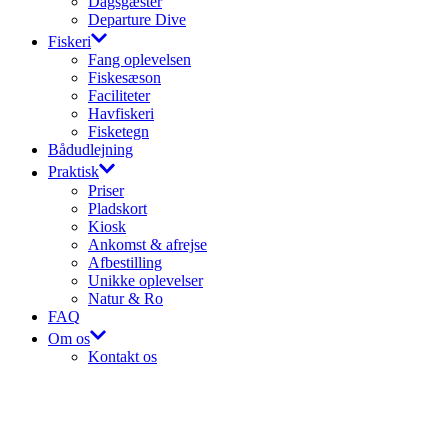
Dagsgæster
Departure Dive
Fiskeri
Fang oplevelsen
Fiskesæson
Faciliteter
Havfiskeri
Fisketegn
Bådudlejning
Praktisk
Priser
Pladskort
Kiosk
Ankomst & afrejse
Afbestilling
Unikke oplevelser
Natur & Ro
FAQ
Om os
Kontakt os