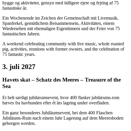
hygge og aktiviteter, gensyn med tidligere ejere og fejring af 75
fantastiske år.
Ein Wochenende im Zeichen der Gemeinschaft mit Livemusik,
Spanferkel, gemütlichem Beisammensein, Aktivitäten, einem
Wiedersehen mit ehemaligen Eigentümern und der Feier von 75
fantastischen Jahren.
A weekend celebrating community with live music, whole roasted
pig, activities, reunions with former owners, and the celebration of
75 fantastic years.
3. juli 2027
Havets skat – Schatz des Meeres – Treasure of the
Sea
Et helt særligt jubilæumsevent, hvor 400 flasker jubilæums-rom
hæves fra havbunden efter ét års lagring under overfladen.
Ein ganz besonderes Jubiläumsevent, bei dem 400 Flaschen
Jubiläums-Rum nach einem Jahr Lagerung auf dem Meeresboden
geborgen werden.