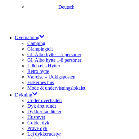
Deutsch
Overnatning
Camping
Glampingtelt
Gl. Ålbo hytte 1-5 personer
Gl. Ålbo hytte 1-8 personer
Lillebælts Hytter
Retro hytte
Værelse – Udkigsposten
Fiskernes hus
Møde & undervisningslokalet
Dykning
Under overfladen
Dyk året rundt
Dykker faciliteter
Husrevet
Guidet dyk
Prøve dyk
Lej dykkerudstyr