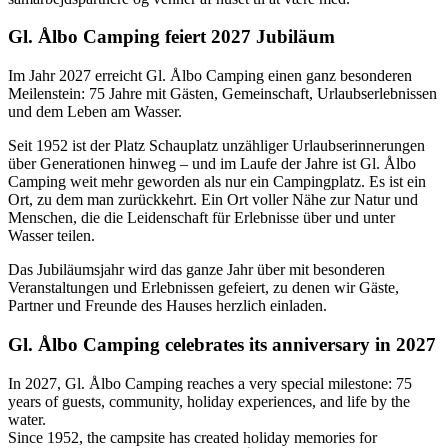
Gl. Ålbo Camping feiert 2027 Jubiläum
Im Jahr 2027 erreicht Gl. Ålbo Camping einen ganz besonderen
Meilenstein: 75 Jahre mit Gästen, Gemeinschaft, Urlaubserlebnissen
und dem Leben am Wasser.
Seit 1952 ist der Platz Schauplatz unzähliger Urlaubserinnerungen
über Generationen hinweg – und im Laufe der Jahre ist Gl. Ålbo
Camping weit mehr geworden als nur ein Campingplatz. Es ist ein
Ort, zu dem man zurückkehrt. Ein Ort voller Nähe zur Natur und
Menschen, die die Leidenschaft für Erlebnisse über und unter
Wasser teilen.
Das Jubiläumsjahr wird das ganze Jahr über mit besonderen
Veranstaltungen und Erlebnissen gefeiert, zu denen wir Gäste,
Partner und Freunde des Hauses herzlich einladen.
Gl. Ålbo Camping celebrates its anniversary in 2027
In 2027, Gl. Ålbo Camping reaches a very special milestone: 75
years of guests, community, holiday experiences, and life by the
water.
Since 1952, the campsite has created holiday memories for