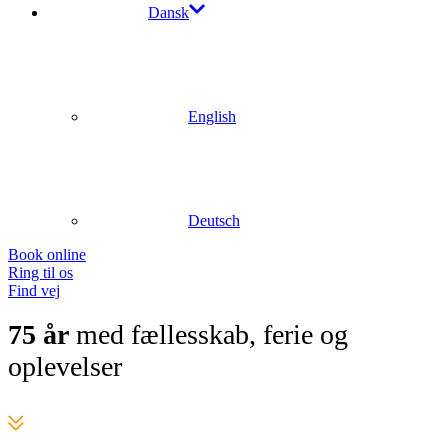
Dansk
English
Deutsch
Book online
Ring til os
Find vej
75 år
med fællesskab, ferie og
oplevelser