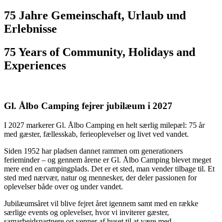
75 Jahre Gemeinschaft, Urlaub und
Erlebnisse
75 Years of Community, Holidays and
Experiences
Gl. Ålbo Camping fejrer jubilæum i 2027
I 2027 markerer Gl. Ålbo Camping en helt særlig milepæl: 75 år
med gæster, fællesskab, ferieoplevelser og livet ved vandet.
Siden 1952 har pladsen dannet rammen om generationers
ferieminder – og gennem årene er Gl. Ålbo Camping blevet meget
mere end en campingplads. Det er et sted, man vender tilbage til. Et
sted med nærvær, natur og mennesker, der deler passionen for
oplevelser både over og under vandet.
Jubilæumsåret vil blive fejret året igennem samt med en række
særlige events og oplevelser, hvor vi inviterer gæster,
samarbejdspartnere og venner af huset til at være med.