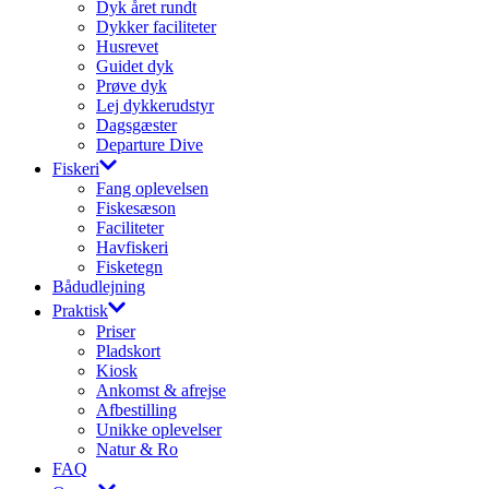
Dyk året rundt
Dykker faciliteter
Husrevet
Guidet dyk
Prøve dyk
Lej dykkerudstyr
Dagsgæster
Departure Dive
Fiskeri
Fang oplevelsen
Fiskesæson
Faciliteter
Havfiskeri
Fisketegn
Bådudlejning
Praktisk
Priser
Pladskort
Kiosk
Ankomst & afrejse
Afbestilling
Unikke oplevelser
Natur & Ro
FAQ